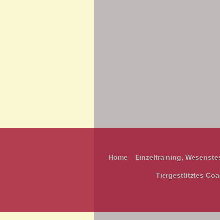
Home
Einzeltraining, Wesenste
Tiergestütztes Coa