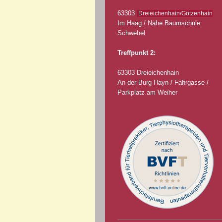
63303
Dreieichenhain/Götzenhain
Im Haag / Nähe Baumschule
Schwebel
Treffpunkt 2:
63303 Dreieichenhain
An der Burg Hayn / Fahrgasse /
Parkplatz am Weiher