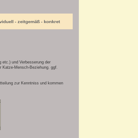
viduell - zeitgemäß - konkret
g etc.) und Verbesserung der
er Katze-Mensch-Beziehung. ggf.
tteilung zur Kenntniss und kommen