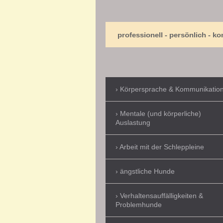
professionell - persönlich - kompe
Körpersprache & Kommunikatio
Mentale (und körperliche)
Auslastung
Arbeit mit der Schleppleine
ängstliche Hunde
Verhaltensauffälligkeiten &
Problemhunde