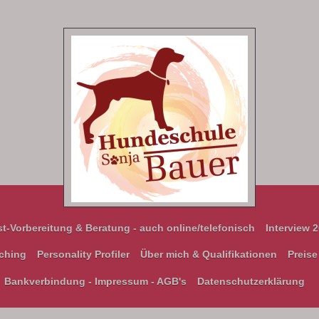
st-Vorbereitung & Beratung - auch online/telefonisch
Interview 
ching
Personality Profiler
Über mich & Qualifikationen
Preise
Bankverbindung - Impressum - AGB's
Datenschutzerklärung