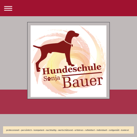
professionell - persönlich - kompetent - nachhaltig - wertschätzend - erfahren - reflektiert - individuell - zeitgemäß - konkret