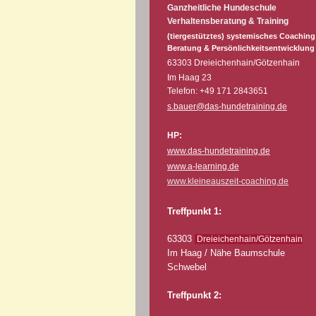
Ganzheitliche Hundeschule
Verhaltensberatung & Training
(tiergestütztes) systemisches Coaching
Beratung & Persönlichkeitsentwicklung
63303 Dreieichenhain/Götzenhain
Im Haag 23
Telefon: +49 171 2843651
s.bauer@das-hundetraining.de
HP:
www.das-hundetraining.de
www.a-learning.de
www.kleineauszeit-coaching.de
Treffpunkt 1:
63303
Dreieichenhain/Götzenhain
Im Haag / Nähe Baumschule
Schwebel
Treffpunkt 2: