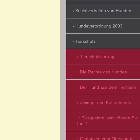
Schlafverhalten von Hunden
Hundeverordnung 2003
Tierschutz
Tierschutzvertrag
Die Rechte des Hundes
Der Hund aus dem Tierheim
Zwinger und Kettenhunde
Tierquälerei was können Sie
tun ?
Gedanken zum Tierschutz