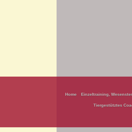
Home
Einzeltraining, Wesenste
Tiergestütztes Coa