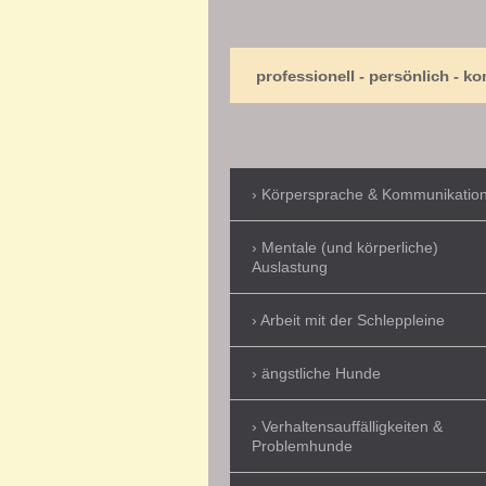
professionell - persönlich - kompe
Körpersprache & Kommunikatio
Mentale (und körperliche)
Auslastung
Arbeit mit der Schleppleine
ängstliche Hunde
Verhaltensauffälligkeiten &
Problemhunde