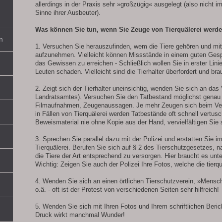
allerdings in der Praxis sehr »großzügig« ausgelegt (also nicht i
Sinne ihrer Ausbeuter).
Was können Sie tun, wenn Sie Zeuge von Tierquälerei werd
n
1. Versuchen Sie herauszufinden, wem die Tiere gehören und mi
aufzunehmen. Vielleicht können Missstände in einem guten Ges
das Gewissen zu erreichen - Schließlich wollen Sie in erster Lini
Leuten schaden. Vielleicht sind die Tierhalter überfordert und bra
2. Zeigt sich der Tierhalter uneinsichtig, wenden Sie sich an das
Landratsamtes). Versuchen Sie den Tatbestand möglichst genau
Filmaufnahmen, Zeugenaussagen. Je mehr Zeugen sich beim Ve
in Fällen von Tierquälerei werden Tatbestände oft schnell vertus
Beweismaterial nie ohne Kopie aus der Hand, vervielfältigen Sie
3. Sprechen Sie parallel dazu mit der Polizei und erstatten Sie 
Tierquälerei. Berufen Sie sich auf § 2 des Tierschutzgesetzes, nac
die Tiere der Art entsprechend zu versorgen. Hier braucht es un
Wichtig: Zeigen Sie auch der Polizei Ihre Fotos, welche die tier
4. Wenden Sie sich an einen örtlichen Tierschutzverein, »Mensc
o.ä. - oft ist der Protest von verschiedenen Seiten sehr hilfreich!
5. Wenden Sie sich mit Ihren Fotos und Ihrem schriftlichen Berich
Druck wirkt manchmal Wunder!