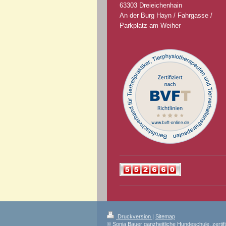
63303 Dreieichenhain
An der Burg Hayn / Fahrgasse /
Parkplatz am Weiher
Druckversion
|
Sitemap
© Sonja Bauer ganzheitliche Hundeschule, zertifiz