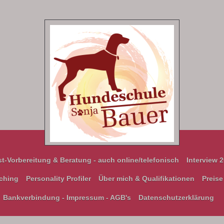
st-Vorbereitung & Beratung - auch online/telefonisch
Interview 
ching
Personality Profiler
Über mich & Qualifikationen
Preise
Bankverbindung - Impressum - AGB's
Datenschutzerklärung