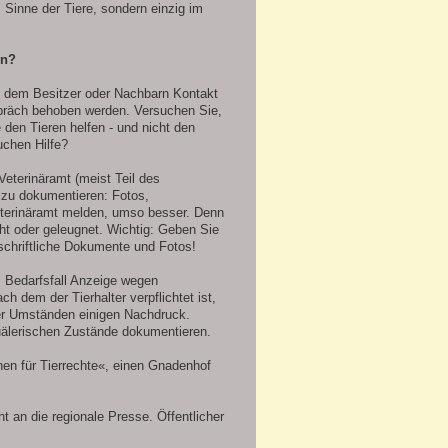
m Sinne der Tiere, sondern einzig im
en?
t dem Besitzer oder Nachbarn Kontakt
präch behoben werden. Versuchen Sie,
e den Tieren helfen - und nicht den
uchen Hilfe?
 Veterinäramt (meist Teil des
 zu dokumentieren: Fotos,
terinäramt melden, umso besser. Denn
cht oder geleugnet. Wichtig: Geben Sie
 schriftliche Dokumente und Fotos!
im Bedarfsfall Anzeige wegen
h dem der Tierhalter verpflichtet ist,
ter Umständen einigen Nachdruck.
quälerischen Zustände dokumentieren.
hen für Tierrechte«, einen Gnadenhof
t an die regionale Presse. Öffentlicher