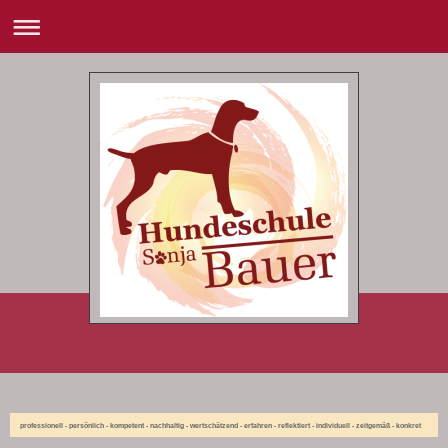
professionell - persönlich - kompetent - nachhaltig - wertschätzend - erfahren - reflektiert - individuell - zeitgemäß - konkret